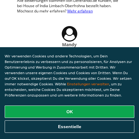
Alle Bewertungen stammen von Lieferando.de Kunden, die
bei House of India Limbach-Oberfrohna bestellt haben.
Möchtest du mehr erfahren?
Mehr erfahren
Mandy
22 Jul 2026 um 22:15
Wir verwenden Cookies und andere Technologien, um Dein
War sehr lecker, Lieferung pünktlich- mein
Benutzererlebnis zu verbessern und zu personalisieren, für Analysen zur
Lieblingsinder. Gerne wieder
Optimierung und Werbung in Zusammenarbeit mit Dritten. Wir
verwenden unsere eigenen Cookies und Cookies von Dritten. Wenn Du
auf OK klickst, akzeptierst Du die Verwendung aller Cookies. Wir setzen
immer notwendige Cookies. Wähle
Einstellungen verwalten
, um zu
entscheiden, welche Cookies Du akzeptieren möchtest, um Deine
Präferenzen anzupassen und um weitere Informationen zu finden.
OK
Essentielle